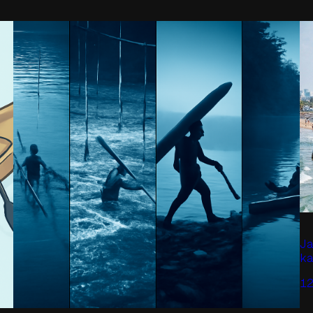
J
k
1