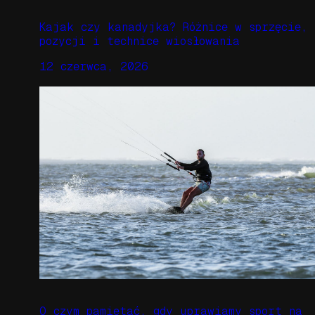
Kajak czy kanadyjka? Różnice w sprzęcie,
pozycji i technice wiosłowania
12 czerwca, 2026
O czym pamiętać, gdy uprawiamy sport na