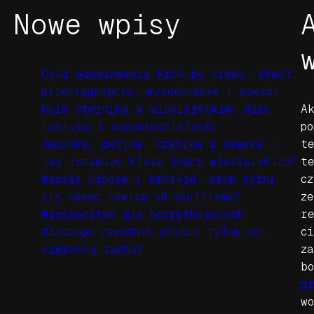
Nowe wpisy
Cykl wiosłowania krok po kroku: chwyt,
przeciągnięcie, wykończenie i powrót
Rola sternika w wioślarstwie: głos,
A
taktyka i odpowiedzialność
p
Jedynka, dwójka, czwórka i ósemka –
t
jak rozumieć klasy łodzi wioślarskich?
t
Wiosła długie i krótkie: czym różni
c
się sweep rowing od scullingu?
z
Wioślarstwo dla początkujących:
r
dlaczego zawodnik płynie tyłem do
c
kierunku ruchu?
z
b
pr
w