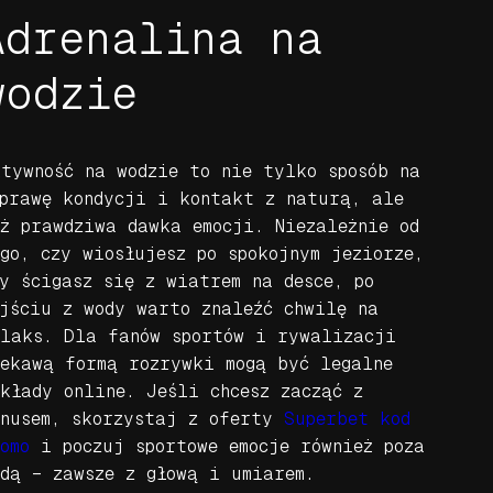
Adrenalina na
wodzie
ktywność na wodzie to nie tylko sposób na
oprawę kondycji i kontakt z naturą, ale
eż prawdziwa dawka emocji. Niezależnie od
ego, czy wiosłujesz po spokojnym jeziorze,
zy ścigasz się z wiatrem na desce, po
ejściu z wody warto znaleźć chwilę na
elaks. Dla fanów sportów i rywalizacji
iekawą formą rozrywki mogą być legalne
akłady online. Jeśli chcesz zacząć z
onusem, skorzystaj z oferty
Superbet kod
omo
i poczuj sportowe emocje również poza
odą – zawsze z głową i umiarem.