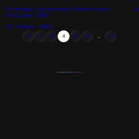
Formularz zgłoszeniowy Poznań Canoe
2
Challenge 2023
23 lutego, 2024
1
2
3
4
5
6
…
10