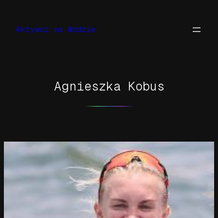
Przejdź
do
Aktywni na Wodzie
treści
Agnieszka Kobus