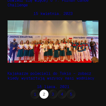
Dowiedz się więcej o 7. Poznań Canoe
Challenge
15 kwietnia, 2023
Kajakarze polecieli do Tokio – zobacz
kiedy wystartują wszyscy nasi wodniacy
18 lipca, 2021
1
2
3
4
5